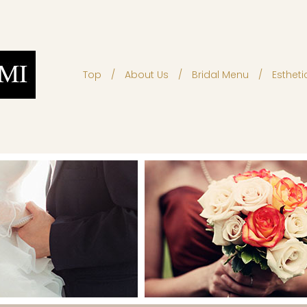
Top
About Us
Bridal Menu
Esthet