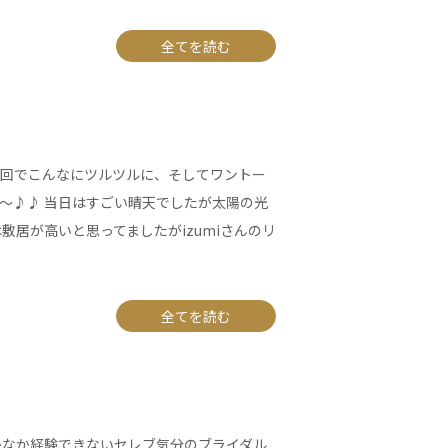
全てを読む
スの1回でこんなにツルツルに、そしてワントー
～♪♪ 当日はすごい晴天でしたが太陽の光
敷居が高いと思ってましたがizumiさんのリ
全てを読む
 なかなか経験できないセレブ気分のブライダル