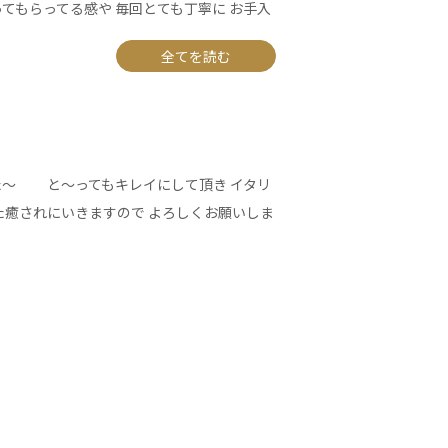
てもらってる感や 毎回とても丁寧に お手入
全てを読む
た～ と～ってもキレイにして頂き イタリ
た癒されにいきますので よろしくお願いしま