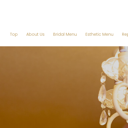
Top
About Us
Bridal Menu
Esthetic Menu
Re