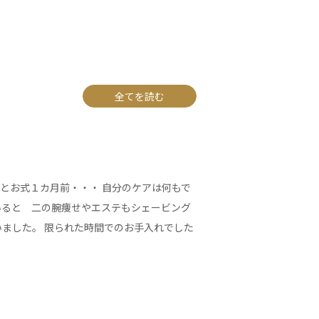
全てを読む
とお式１カ月前・・・ 自分のケアは何もで
いると 二の腕痩せやエステもシェービング
いました。 限られた時間でのお手入れでした