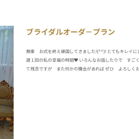
ブライダルオーダ－プラン
無事 お式を終え帰国してきました!(^^)! とてもキレ
週１回の私の至福の時間♥ いろんなお話したりで すごく
て残念ですが また何かの機会があれば ぜひ よろしくお願