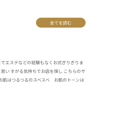
全てを読む
までエステなどの経験もなくお式ぎりぎりま
思い すがる気持ちでお店を探し こちらのサ
 お肌はつるつるのスベスベ お肌のトーンは