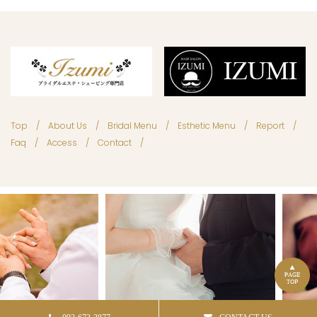
Top
About Us
Bridal Menu
Esthetic Menu
Report
Faq
Access
Contact